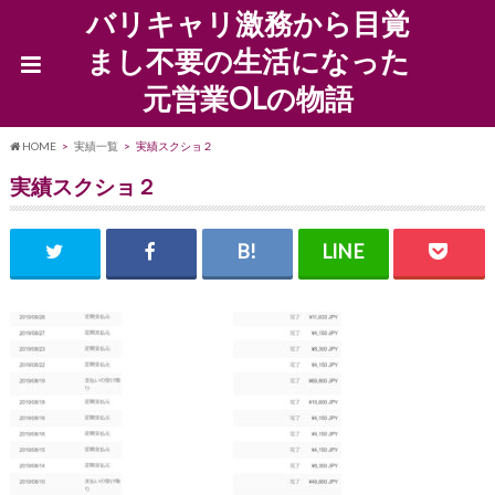
バリキャリ激務から目覚
まし不要の生活になった
元営業OLの物語
HOME
実績一覧
実績スクショ２
実績スクショ２