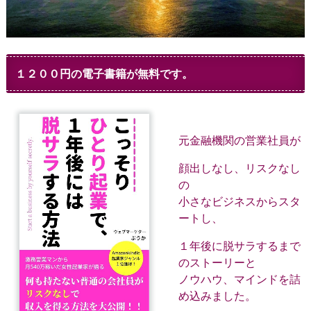
１２００円の電子書籍が無料です。
元金融機関の営業社員が
顔出しなし、リスクなし
の
小さなビジネスからスタ
ートし、
１年後に脱サラするまで
のストーリーと
ノウハウ、マインドを詰
め込みました。