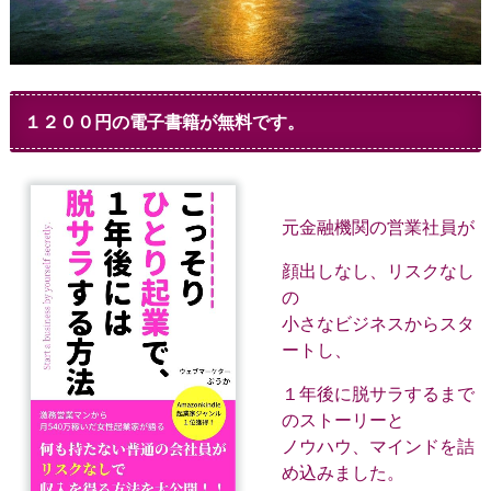
１２００円の電子書籍が無料です。
元金融機関の営業社員が
顔出しなし、リスクなし
の
小さなビジネスからスタ
ートし、
１年後に脱サラするまで
のストーリーと
ノウハウ、マインドを詰
め込みました。