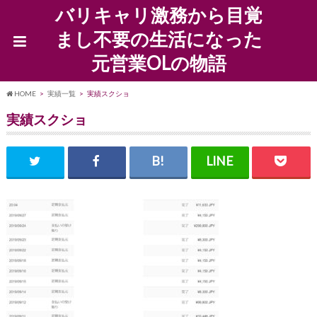
バリキャリ激務から目覚
まし不要の生活になった
元営業OLの物語
HOME
実績一覧
実績スクショ
実績スクショ