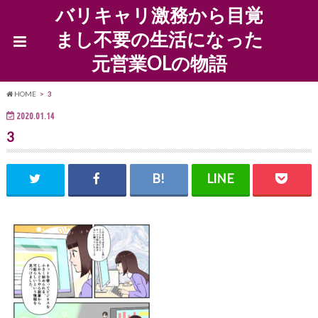
バリキャリ激務から目覚
まし不要の生活になった
元営業OLの物語
HOME
3
2020.01.14
3