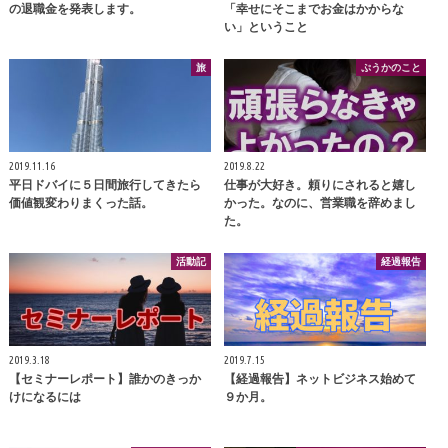
の退職金を発表します。
「幸せにそこまでお金はかからな
い」ということ
旅
ぷうかのこと
2019.11.16
2019.8.22
平日ドバイに５日間旅行してきたら
仕事が大好き。頼りにされると嬉し
価値観変わりまくった話。
かった。なのに、営業職を辞めまし
た。
活動記
経過報告
2019.3.18
2019.7.15
【セミナーレポート】誰かのきっか
【経過報告】ネットビジネス始めて
けになるには
９か月。