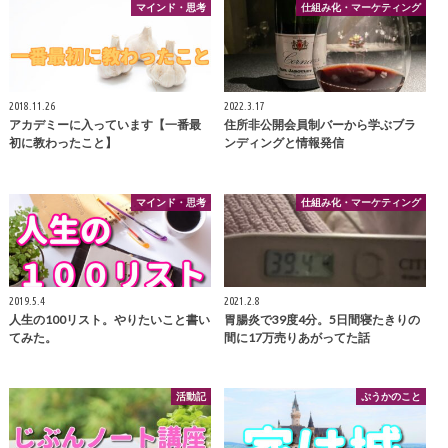
マインド・思考
仕組み化・マーケティング
2018.11.26
2022.3.17
アカデミーに入っています【一番最
住所非公開会員制バーから学ぶブラ
初に教わったこと】
ンディングと情報発信
マインド・思考
仕組み化・マーケティング
2019.5.4
2021.2.8
人生の100リスト。やりたいこと書い
胃腸炎で39度4分。5日間寝たきりの
てみた。
間に17万売りあがってた話
活動記
ぷうかのこと