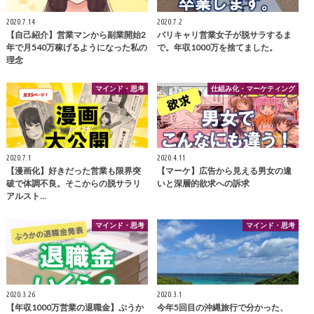
2020.7.14
2020.7.2
【自己紹介】営業マンから副業開始2
バリキャリ営業女子が脱サラするま
年で月540万稼げるようになった私の
で。年収1000万を捨てました。
理念
マインド・思考
仕組み化・マーケティング
2020.7.1
2020.4.11
【漫画化】好きだった営業も限界突
【マーケ】広告から見える男女の違
破で体調不良。そこからの脱サラリ
いと深層的欲求への訴求
アルスト…
マインド・思考
マインド・思考
2020.3.26
2020.3.1
【年収1000万営業の退職金】ぷうか
今年5回目の沖縄旅行で分かった、