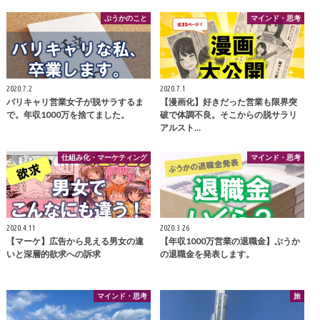
ぷうかのこと
マインド・思考
2020.7.2
2020.7.1
バリキャリ営業女子が脱サラするま
【漫画化】好きだった営業も限界突
で。年収1000万を捨てました。
破で体調不良。そこからの脱サラリ
アルスト…
仕組み化・マーケティング
マインド・思考
2020.4.11
2020.3.26
【マーケ】広告から見える男女の違
【年収1000万営業の退職金】ぷうか
いと深層的欲求への訴求
の退職金を発表します。
マインド・思考
旅