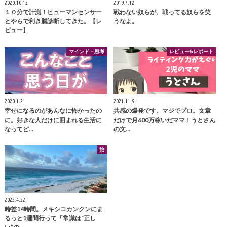
2020.10.12
2019.7.12
１０分で計測！ヒューマンセンサー
戦わない奴らが、戦ってる奴らを笑
とやらで利き脳診断してきた。【レ
うなよ。
ビュー】
マインド・思考
レビュー&レポート
2020.1.21
2021.11.9
幸せになるのがあんなに怖かったの
共感の爆発です。マジでプロ。文章
に。好きな人だけに囲まれる生活に
だけで月600万稼いだママ！うとさん
なってど…
の文…
旅
2022.4.22
時差14時間。メキシコカンクンにま
るっと1週間行って「常識は”正し