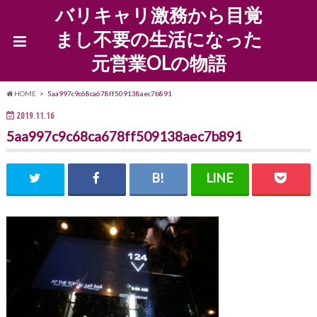
バリキャリ激務から目覚
まし不要の生活になった
元営業OLの物語
HOME
5aa997c9c68ca678ff509138aec7b891
2019.11.16
5aa997c9c68ca678ff509138aec7b891