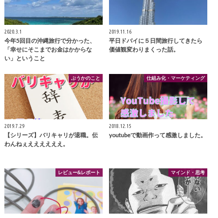
2020.3.1
2019.11.16
今年5回目の沖縄旅行で分かった、
平日ドバイに５日間旅行してきたら
「幸せにそこまでお金はかからな
価値観変わりまくった話。
い」ということ
ぷうかのこと
仕組み化・マーケティング
2019.7.29
2018.12.15
【シリーズ】バリキャリが退職。伝
youtubeで動画作って感激しました。
わんねぇええええええ。
レビュー&レポート
マインド・思考