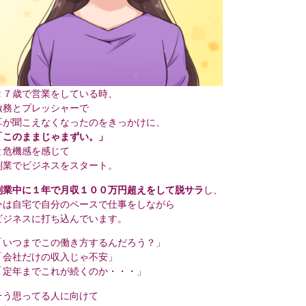
２７歳で営業をしている時、
激務とプレッシャーで
耳が聞こえなくなったのをきっかけに、
「このままじゃまずい。」
と危機感を感じて
副業でビジネスをスタート。
副業中に１年で月収１００万円超えをして脱サラ
し、
今は自宅で自分のペースで仕事をしながら
ビジネスに打ち込んでいます。
「いつまでこの働き方するんだろう？」
「会社だけの収入じゃ不安」
「定年までこれが続くのか・・・」
そう思ってる人に向けて