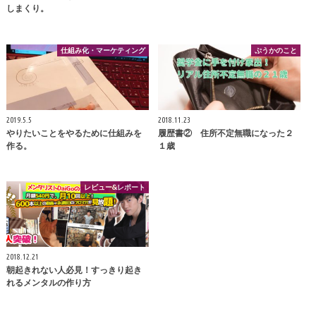
しまくり。
仕組み化・マーケティング
ぷうかのこと
2019.5.5
2018.11.23
やりたいことをやるために仕組みを
履歴書② 住所不定無職になった２
作る。
１歳
レビュー&レポート
2018.12.21
朝起きれない人必見！すっきり起き
れるメンタルの作り方