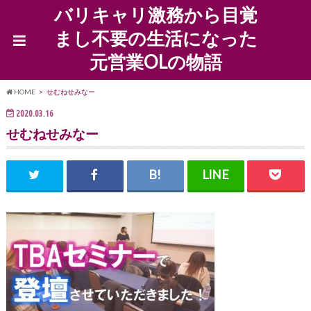
バリキャリ激務から目覚
まし不要の生活になった
元営業OLの物語
HOME
せむねせみなー
2020.03.16
せむねせみなー