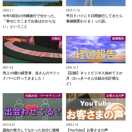
2020.3.1
2019.11.16
今年5回目の沖縄旅行で分かった、
平日ドバイに５日間旅行してきたら
「幸せにそこまでお金はかからな
価値観変わりまくった話。
い」ということ
活動記
経過報告
2021.4.8
2018.12.2
売上10億の経営者、迫さんのマジッ
【記録】ネットビジネス始めて２か
クバーに行ってきました！
月（わっきーさん仕組み化計画な
ど）
仕組み化・マーケティング
お客さまの声
2019.6.24
2020.2.14
認知の努力してなかった自分に後悔
【YouTube】お客さまの声