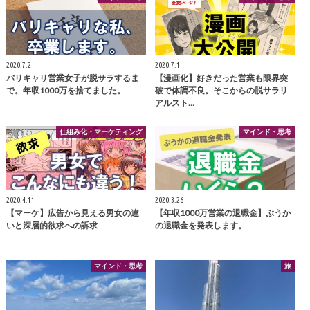
2020.7.2
2020.7.1
バリキャリ営業女子が脱サラするま
【漫画化】好きだった営業も限界突
で。年収1000万を捨てました。
破で体調不良。そこからの脱サラリ
アルスト…
仕組み化・マーケティング
マインド・思考
2020.4.11
2020.3.26
【マーケ】広告から見える男女の違
【年収1000万営業の退職金】ぷうか
いと深層的欲求への訴求
の退職金を発表します。
マインド・思考
旅