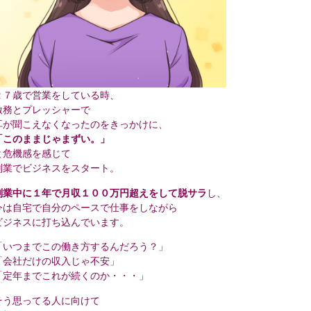
２７歳で営業をしている時、
激務とプレッシャーで
耳が聞こえなくなったのをきっかけに、
「このままじゃまずい。」
と危機感を感じて
副業でビジネスをスタート。
副業中に１年で月収１００万円超えをして脱サラ
し、
今は自宅で自分のペースで仕事をしながら
ビジネスに打ち込んでいます。
「いつまでこの働き方するんだろう？」
「会社だけの収入じゃ不安」
「定年までこれが続くのか・・・」
そう思ってる人に向けて