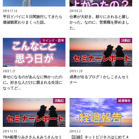
2019.11.16
2019.8.22
平日ドバイに５日間旅行してきたら
仕事が大好き。頼りにされると嬉し
価値観変わりまくった話。
かった。なのに、営業職を辞めまし
た。
マインド・思考
活動記
2020.1.21
2019.1.20
幸せになるのがあんなに怖かったの
成果が出るブログ！かしこさんセミ
に。好きな人だけに囲まれる生活に
ナー
なってど…
活動記
経過報告
2019.12.15
2019.2.2
TBA船乗りみささん＆みうさんセミ
【記録】ネットビジネスはじめて４