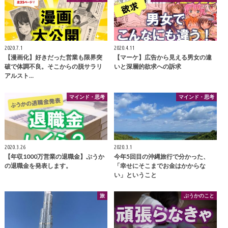
2020.7.1
2020.4.11
【漫画化】好きだった営業も限界突
【マーケ】広告から見える男女の違
破で体調不良。そこからの脱サラリ
いと深層的欲求への訴求
アルスト…
マインド・思考
マインド・思考
2020.3.26
2020.3.1
【年収1000万営業の退職金】ぷうか
今年5回目の沖縄旅行で分かった、
の退職金を発表します。
「幸せにそこまでお金はかからな
い」ということ
旅
ぷうかのこと