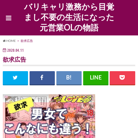
バリキャリ激務から目覚
まし不要の生活になった
元営業OLの物語
HOME
欲求広告
2020.04.11
欲求広告