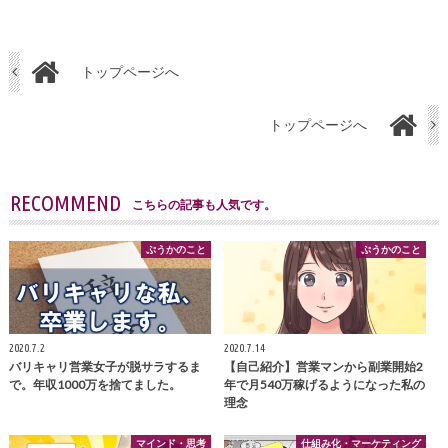
トップページへ
トップページへ
RECOMMEND
こちらの記事も人気です。
ぷうかのこと
ぷうかのこと
2020.7.2
2020.7.14
バリキャリ営業女子が脱サラするま
【自己紹介】営業マンから副業開始2
で。年収1000万を捨てました。
年で月540万稼げるようになった私の
理念
マインド・思考
仕組み化・マーケティング