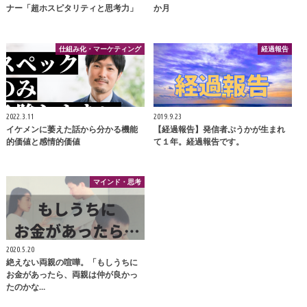
ナー「超ホスピタリティと思考力」
か月
仕組み化・マーケティング
経過報告
2022.3.11
2019.9.23
イケメンに萎えた話から分かる機能
【経過報告】発信者ぷうかが生まれ
的価値と感情的価値
て１年。経過報告です。
マインド・思考
2020.5.20
絶えない両親の喧嘩。「もしうちに
お金があったら、両親は仲が良かっ
たのかな…