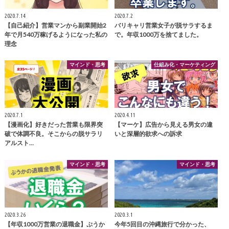
2020.7.14
2020.7.2
【自己紹介】営業マンから副業開始2
バリキャリ営業女子が脱サラするま
年で月540万稼げるようになった私の
で。年収1000万を捨てました。
理念
マインド・思考
仕組み化・マーケティング
2020.7.1
2020.4.11
【漫画化】好きだった営業も限界突
【マーケ】広告から見える男女の違
破で体調不良。そこからの脱サラリ
いと深層的欲求への訴求
アルスト…
マインド・思考
マインド・思考
2020.3.26
2020.3.1
【年収1000万営業の退職金】ぷうか
今年5回目の沖縄旅行で分かった、