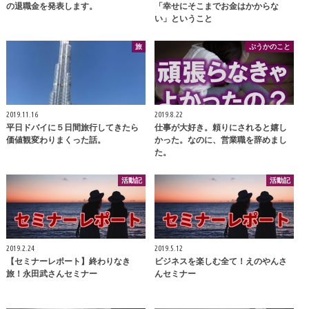
の退職金を発表します。
「幸せにそこまでお金はかからな
い」ということ
旅
ぷうかのこと
2019.11.16
2019.8.22
平日ドバイに５日間旅行してきたら
仕事が大好き。頼りにされると嬉し
価値観変わりまくった話。
かった。なのに、営業職を辞めまし
た。
活動記
活動記
2019.2.24
2019.5.12
【セミナーレポート】終わりなき
ビジネスを楽しむ全て！えのやんさ
旅！永田武さんセミナー
んセミナー