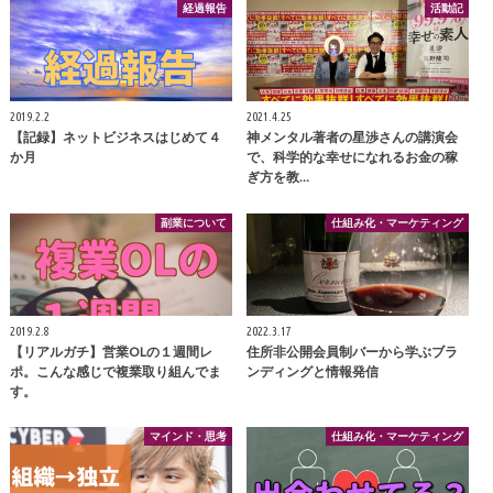
経過報告
活動記
2019.2.2
2021.4.25
【記録】ネットビジネスはじめて４
神メンタル著者の星渉さんの講演会
か月
で、科学的な幸せになれるお金の稼
ぎ方を教…
副業について
仕組み化・マーケティング
2019.2.8
2022.3.17
【リアルガチ】営業OLの１週間レ
住所非公開会員制バーから学ぶブラ
ポ。こんな感じで複業取り組んでま
ンディングと情報発信
す。
マインド・思考
仕組み化・マーケティング