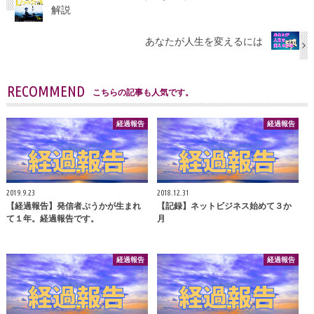
解説
あなたが人生を変えるには
RECOMMEND
こちらの記事も人気です。
経過報告
経過報告
2019.9.23
2018.12.31
【経過報告】発信者ぷうかが生まれ
【記録】ネットビジネス始めて３か
て１年。経過報告です。
月
経過報告
経過報告