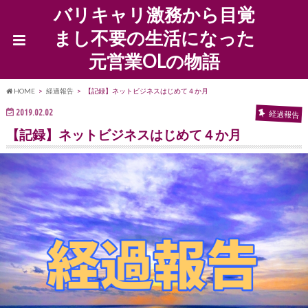
バリキャリ激務から目覚
まし不要の生活になった
元営業OLの物語
HOME
経過報告
【記録】ネットビジネスはじめて４か月
2019.02.02
経過報告
【記録】ネットビジネスはじめて４か月