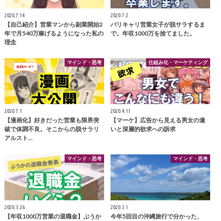
2020.7.14
2020.7.2
【自己紹介】営業マンから副業開始2
バリキャリ営業女子が脱サラするま
年で月540万稼げるようになった私の
で。年収1000万を捨てました。
理念
マインド・思考
仕組み化・マーケティング
2020.7.1
2020.4.11
【漫画化】好きだった営業も限界突
【マーケ】広告から見える男女の違
破で体調不良。そこからの脱サラリ
いと深層的欲求への訴求
アルスト…
マインド・思考
マインド・思考
2020.3.26
2020.3.1
【年収1000万営業の退職金】ぷうか
今年5回目の沖縄旅行で分かった、