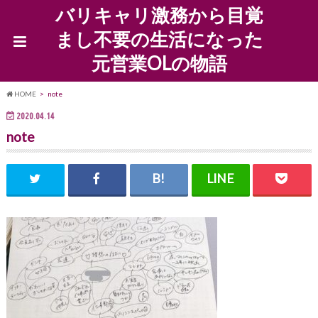
バリキャリ激務から目覚
まし不要の生活になった
元営業OLの物語
HOME
note
2020.04.14
note