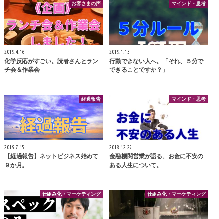
お客さまの声
マインド・思考
2019.4.16
2019.1.13
化学反応がすごい。読者さんとラン
行動できない人へ。「それ、５分で
チ会＆作業会
できることですか？」
経過報告
マインド・思考
2019.7.15
2018.12.22
【経過報告】ネットビジネス始めて
金融機関営業が語る、お金に不安の
９か月。
ある人生について。
仕組み化・マーケティング
仕組み化・マーケティング