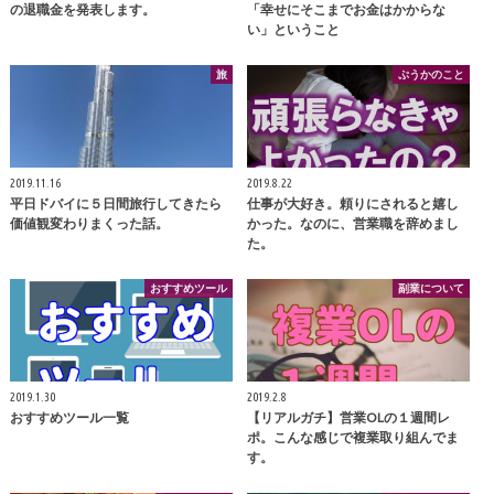
の退職金を発表します。
「幸せにそこまでお金はかからな
い」ということ
旅
ぷうかのこと
2019.11.16
2019.8.22
平日ドバイに５日間旅行してきたら
仕事が大好き。頼りにされると嬉し
価値観変わりまくった話。
かった。なのに、営業職を辞めまし
た。
おすすめツール
副業について
2019.1.30
2019.2.8
おすすめツール一覧
【リアルガチ】営業OLの１週間レ
ポ。こんな感じで複業取り組んでま
す。