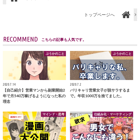
トップページへ
RECOMMEND
こちらの記事も人気です。
ぷうかのこと
ぷうかのこと
2020.7.14
2020.7.2
【自己紹介】営業マンから副業開始2
バリキャリ営業女子が脱サラするま
年で月540万稼げるようになった私の
で。年収1000万を捨てました。
理念
マインド・思考
仕組み化・マーケティング