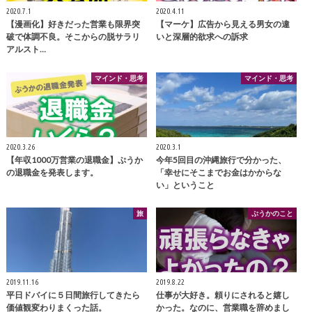
2020.7.1
2020.4.11
【漫画化】好きだった営業も限界突
【マーケ】広告から見える男女の違
破で体調不良。そこからの脱サラリ
いと深層的欲求への訴求
アルスト…
マインド・思考
マインド・思考
2020.3.26
2020.3.1
【年収1000万営業の退職金】ぷうか
今年5回目の沖縄旅行で分かった、
の退職金を発表します。
「幸せにそこまでお金はかからな
い」ということ
旅
ぷうかのこと
2019.11.16
2019.8.22
平日ドバイに５日間旅行してきたら
仕事が大好き。頼りにされると嬉し
価値観変わりまくった話。
かった。なのに、営業職を辞めまし