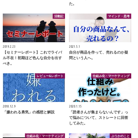
た。
活動記
マインド・思考
2019.2.23
2021.5.1
【セミナーレポート】これでライバ
自分が商品を作って、売れるのか疑
ル不在！初期ほど色んな自分を出す
問という人へ。
べき。
レビュー&レポート
仕組み化・マーケティング
2018.12.9
2020.1.15
「嫌われる勇気」の感想と解説
「読者さんが集まらないんです」っ
て悩みについて、ストレートに回答
してみた。
仕組み化・マーケティング
ぷうかのこと