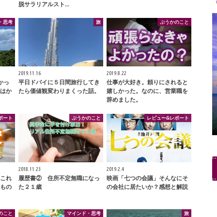
脱サラリアルスト…
・思考
旅
ぷうかのこと
2019.11.16
2019.8.22
かっ
平日ドバイに５日間旅行してき
仕事が大好き。頼りにされると
はか
たら価値観変わりまくった話。
嬉しかった。なのに、営業職を
辞めました。
ポート
ぷうかのこと
レビュー&レポート
2018.11.23
2019.2.4
これ
履歴書② 住所不定無職になっ
映画「七つの会議」そんなにそ
もの
た２１歳
の会社に居たいか？感想と解説
のこと
マインド・思考
旅