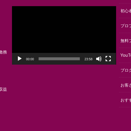
動
初心
画
プ
プロ
レ
ー
ヤ
無料
ー
激務
YouT
00:00
23:58
ブロ
お客
収益
おす