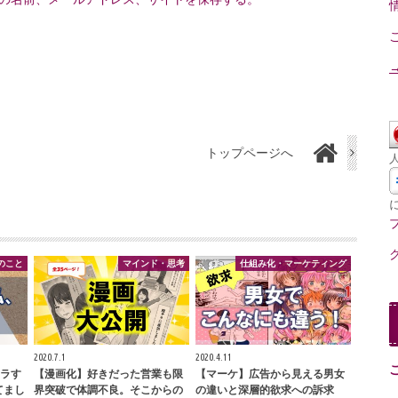
トップページへ
のこと
マインド・思考
仕組み化・マーケティング
2020.7.1
2020.4.11
ラす
【漫画化】好きだった営業も限
【マーケ】広告から見える男女
てまし
界突破で体調不良。そこからの
の違いと深層的欲求への訴求