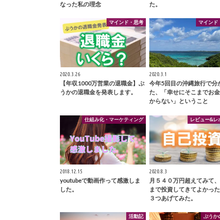
なった私の理念
た。
マインド・思考
マインド
2020.3.26
2020.3.1
【年収1000万営業の退職金】ぷ
今年5回目の沖縄旅行で分
うかの退職金を発表します。
た、「幸せにそこまでお金
からない」ということ
仕組み化・マーケティング
レビュー&レ
2018.12.15
2020.8.3
youtubeで動画作って感激しま
月５４０万円超えてみて、
した。
まで投資してきてよかった
３つあげてみた。
活動記
ぷうか