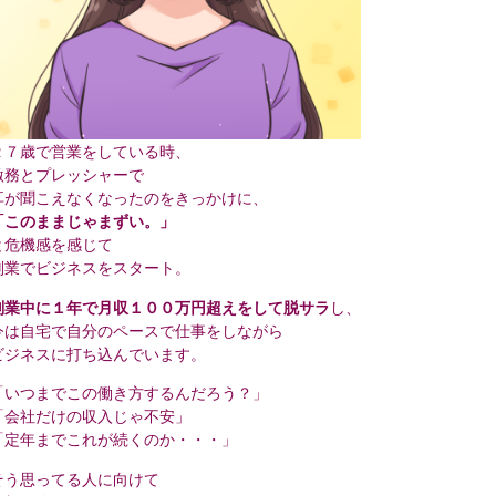
２７歳で営業をしている時、
激務とプレッシャーで
耳が聞こえなくなったのをきっかけに、
「このままじゃまずい。」
と危機感を感じて
副業でビジネスをスタート。
副業中に１年で月収１００万円超えをして脱サラ
し、
今は自宅で自分のペースで仕事をしながら
ビジネスに打ち込んでいます。
「いつまでこの働き方するんだろう？」
「会社だけの収入じゃ不安」
「定年までこれが続くのか・・・」
そう思ってる人に向けて