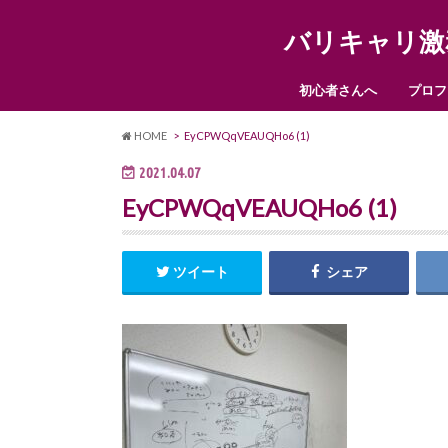
バリキャリ激
初心者さんへ
プロフ
HOME
EyCPWQqVEAUQHo6 (1)
2021.04.07
EyCPWQqVEAUQHo6 (1)
ツイート
シェア