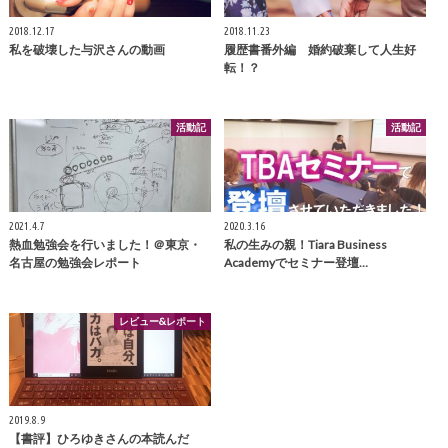
2018.12.17
2018.11.23
私を破壊した与沢さんの動画
履歴書番外編 婚約破棄して人生好
転！？
活動記
活動記
2021.4.7
2020.3.16
熱血勉強会を行いました！＠東京・
私の生みの親！Tiara Business
名古屋の勉強会レポート
Academyでセミナー登壇…
レビュー&レポート
2019.8.9
【書評】ひろゆきさんの本読んだ