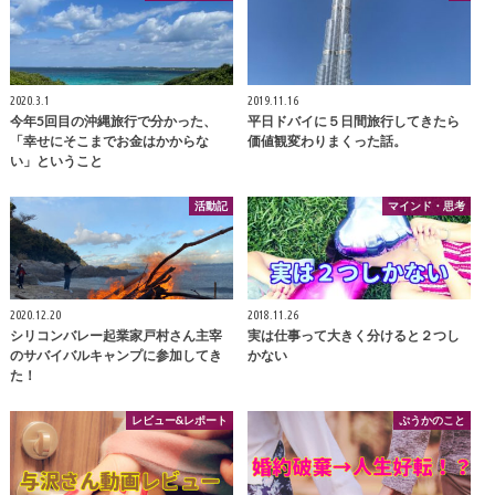
2020.3.1
2019.11.16
今年5回目の沖縄旅行で分かった、
平日ドバイに５日間旅行してきたら
「幸せにそこまでお金はかからな
価値観変わりまくった話。
い」ということ
活動記
マインド・思考
2020.12.20
2018.11.26
シリコンバレー起業家戸村さん主宰
実は仕事って大きく分けると２つし
のサバイバルキャンプに参加してき
かない
た！
レビュー&レポート
ぷうかのこと