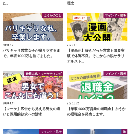
た。
理念
ぷうかのこと
マインド・思考
2020.7.2
2020.7.1
バリキャリ営業女子が脱サラするま
【漫画化】好きだった営業も限界突
で。年収1000万を捨てました。
破で体調不良。そこからの脱サラリ
アルスト…
仕組み化・マーケティング
マインド・思考
2020.4.11
2020.3.26
【マーケ】広告から見える男女の違
【年収1000万営業の退職金】ぷうか
いと深層的欲求への訴求
の退職金を発表します。
マインド・思考
旅