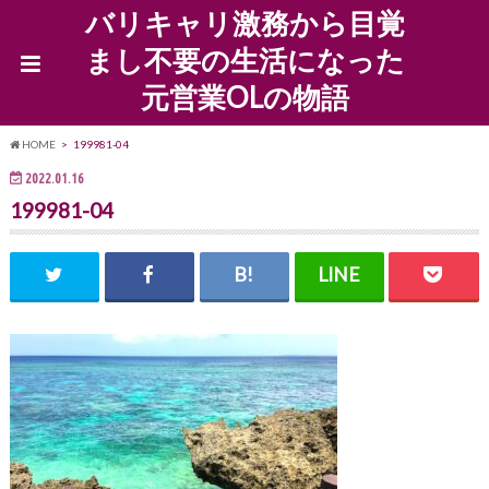
バリキャリ激務から目覚
まし不要の生活になった
元営業OLの物語
HOME
199981-04
2022.01.16
199981-04