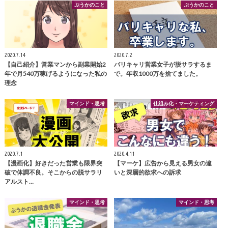
ぷうかのこと
ぷうかのこと
2020.7.14
2020.7.2
【自己紹介】営業マンから副業開始2
バリキャリ営業女子が脱サラするま
年で月540万稼げるようになった私の
で。年収1000万を捨てました。
理念
マインド・思考
仕組み化・マーケティング
2020.7.1
2020.4.11
【漫画化】好きだった営業も限界突
【マーケ】広告から見える男女の違
破で体調不良。そこからの脱サラリ
いと深層的欲求への訴求
アルスト…
マインド・思考
マインド・思考