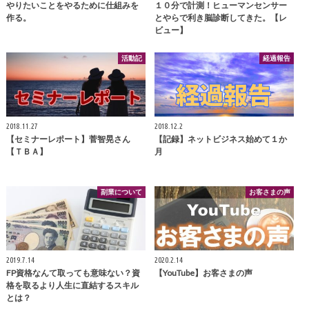
やりたいことをやるために仕組みを
１０分で計測！ヒューマンセンサー
作る。
とやらで利き脳診断してきた。【レ
ビュー】
活動記
経過報告
2018.11.27
2018.12.2
【セミナーレポート】菅智晃さん
【記録】ネットビジネス始めて１か
【ＴＢＡ】
月
副業について
お客さまの声
2019.7.14
2020.2.14
FP資格なんて取っても意味ない？資
【YouTube】お客さまの声
格を取るより人生に直結するスキル
とは？