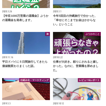
2020.3.26
2020.3.1
【年収1000万営業の退職金】ぷうか
今年5回目の沖縄旅行で分かった、
の退職金を発表します。
「幸せにそこまでお金はかからな
い」ということ
旅
ぷうかのこと
2019.11.16
2019.8.22
平日ドバイに５日間旅行してきたら
仕事が大好き。頼りにされると嬉し
価値観変わりまくった話。
かった。なのに、営業職を辞めまし
た。
仕組み化・マーケティング
レビュー&レポート
2019.5.5
2020.10.12