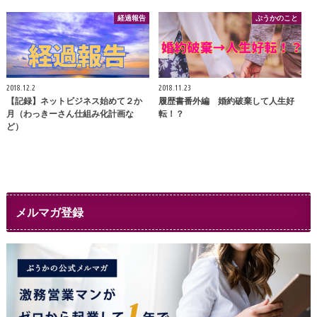
経過報告
ぷうかのこと
2018.12.2
2018.11.23
【記録】ネットビジネス始めて２か
履歴書番外編 婚約破棄して人生好
月（わっきーさん仕組み化計画な
転！？
ど）
メルマガ登録