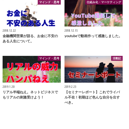
マインド・思考
仕組み化・マーケティング
2018.12.22
2018.12.15
金融機関営業が語る、お金に不安の
youtubeで動画作って感激しました。
ある人生について。
マインド・思考
活動記
2019.1.20
2019.2.23
リアル半端ねえ。ネットビジネスで
【セミナーレポート】これでライバ
もリアルの刺激受けよう！
ル不在！初期ほど色んな自分を出す
べき。