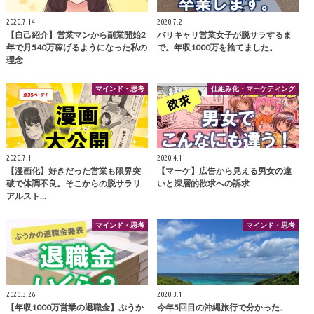
2020.7.14
2020.7.2
【自己紹介】営業マンから副業開始2
バリキャリ営業女子が脱サラするま
年で月540万稼げるようになった私の
で。年収1000万を捨てました。
理念
マインド・思考
仕組み化・マーケティング
2020.7.1
2020.4.11
【漫画化】好きだった営業も限界突
【マーケ】広告から見える男女の違
破で体調不良。そこからの脱サラリ
いと深層的欲求への訴求
アルスト…
マインド・思考
マインド・思考
2020.3.26
2020.3.1
【年収1000万営業の退職金】ぷうか
今年5回目の沖縄旅行で分かった、