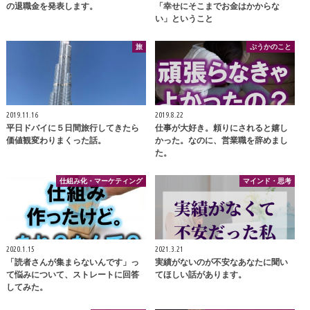
の退職金を発表します。
「幸せにそこまでお金はかからな
い」ということ
旅
ぷうかのこと
2019.11.16
2019.8.22
平日ドバイに５日間旅行してきたら
仕事が大好き。頼りにされると嬉し
価値観変わりまくった話。
かった。なのに、営業職を辞めまし
た。
仕組み化・マーケティング
マインド・思考
2020.1.15
2021.3.21
「読者さんが集まらないんです」っ
実績がないのが不安なあなたに聞い
て悩みについて、ストレートに回答
てほしい話があります。
してみた。