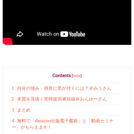
Contents
[
hide
]
1
自分の強み・得意に気が付くには？＠みうさん
2
本質を見抜く常時提供者目線＠おんゆーさん
3
まとめ
4
無料で「Amazon出版電子書籍」と「動画セミナ
ー」がもらえます！