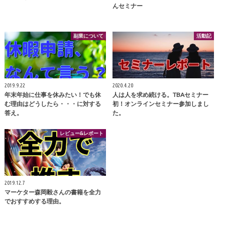
んセミナー
副業について
活動記
2019.9.22
2020.4.20
年末年始に仕事を休みたい！でも休
人は人を求め続ける。TBAセミナー
む理由はどうしたら・・・に対する
初！オンラインセミナー参加しまし
答え。
た。
レビュー&レポート
2019.12.7
マーケター森岡毅さんの書籍を全力
でおすすめする理由。