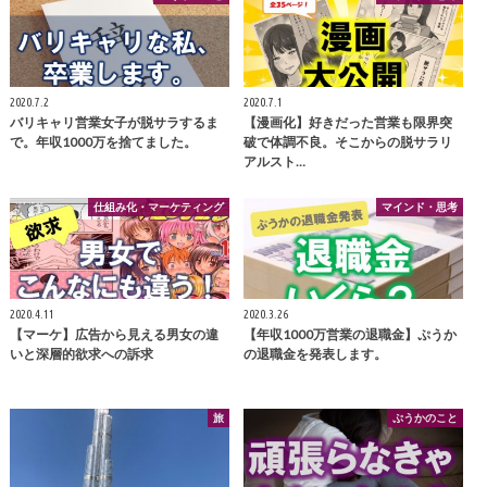
2020.7.2
2020.7.1
バリキャリ営業女子が脱サラするま
【漫画化】好きだった営業も限界突
で。年収1000万を捨てました。
破で体調不良。そこからの脱サラリ
アルスト…
仕組み化・マーケティング
マインド・思考
2020.4.11
2020.3.26
【マーケ】広告から見える男女の違
【年収1000万営業の退職金】ぷうか
いと深層的欲求への訴求
の退職金を発表します。
旅
ぷうかのこと