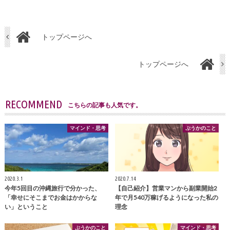
トップページへ
トップページへ
RECOMMEND
こちらの記事も人気です。
マインド・思考
ぷうかのこと
2020.3.1
2020.7.14
今年5回目の沖縄旅行で分かった、
【自己紹介】営業マンから副業開始2
「幸せにそこまでお金はかからな
年で月540万稼げるようになった私の
い」ということ
理念
ぷうかのこと
マインド・思考