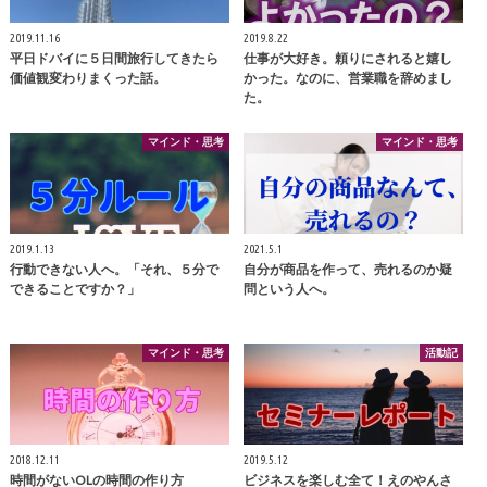
2019.11.16
2019.8.22
平日ドバイに５日間旅行してきたら
仕事が大好き。頼りにされると嬉し
価値観変わりまくった話。
かった。なのに、営業職を辞めまし
た。
マインド・思考
マインド・思考
2019.1.13
2021.5.1
行動できない人へ。「それ、５分で
自分が商品を作って、売れるのか疑
できることですか？」
問という人へ。
マインド・思考
活動記
2018.12.11
2019.5.12
時間がないOLの時間の作り方
ビジネスを楽しむ全て！えのやんさ