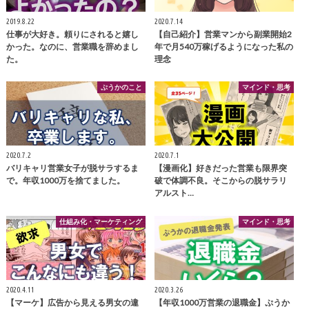
2019.8.22
2020.7.14
仕事が大好き。頼りにされると嬉し
【自己紹介】営業マンから副業開始2
かった。なのに、営業職を辞めまし
年で月540万稼げるようになった私の
た。
理念
ぷうかのこと
マインド・思考
2020.7.2
2020.7.1
バリキャリ営業女子が脱サラするま
【漫画化】好きだった営業も限界突
で。年収1000万を捨てました。
破で体調不良。そこからの脱サラリ
アルスト…
仕組み化・マーケティング
マインド・思考
2020.4.11
2020.3.26
【マーケ】広告から見える男女の違
【年収1000万営業の退職金】ぷうか