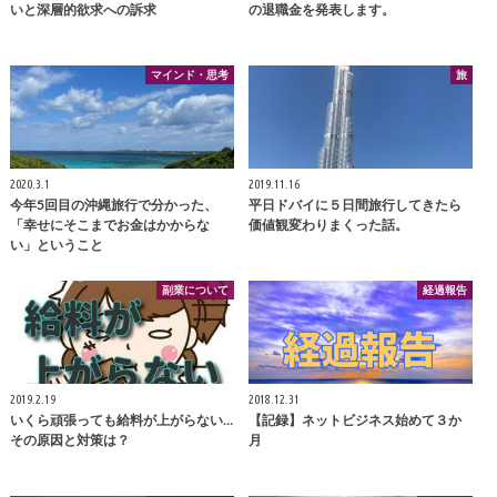
いと深層的欲求への訴求
の退職金を発表します。
マインド・思考
旅
2020.3.1
2019.11.16
今年5回目の沖縄旅行で分かった、
平日ドバイに５日間旅行してきたら
「幸せにそこまでお金はかからな
価値観変わりまくった話。
い」ということ
副業について
経過報告
2019.2.19
2018.12.31
いくら頑張っても給料が上がらない…
【記録】ネットビジネス始めて３か
その原因と対策は？
月