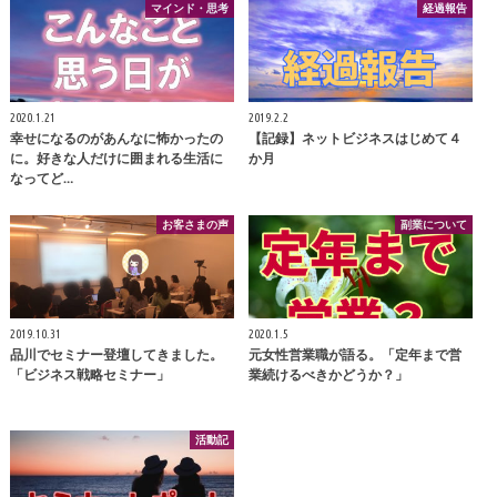
マインド・思考
経過報告
2020.1.21
2019.2.2
幸せになるのがあんなに怖かったの
【記録】ネットビジネスはじめて４
に。好きな人だけに囲まれる生活に
か月
なってど…
お客さまの声
副業について
2019.10.31
2020.1.5
品川でセミナー登壇してきました。
元女性営業職が語る。「定年まで営
「ビジネス戦略セミナー」
業続けるべきかどうか？」
活動記