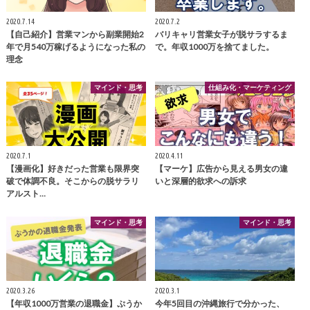
2020.7.14
2020.7.2
【自己紹介】営業マンから副業開始2
バリキャリ営業女子が脱サラするま
年で月540万稼げるようになった私の
で。年収1000万を捨てました。
理念
マインド・思考
仕組み化・マーケティング
2020.7.1
2020.4.11
【漫画化】好きだった営業も限界突
【マーケ】広告から見える男女の違
破で体調不良。そこからの脱サラリ
いと深層的欲求への訴求
アルスト…
マインド・思考
マインド・思考
2020.3.26
2020.3.1
【年収1000万営業の退職金】ぷうか
今年5回目の沖縄旅行で分かった、