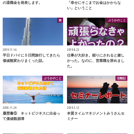
の退職金を発表します。
「幸せにそこまでお金はかからな
い」ということ
旅
ぷうかのこと
2019.11.16
2019.8.22
平日ドバイに５日間旅行してきたら
仕事が大好き。頼りにされると嬉し
価値観変わりまくった話。
かった。なのに、営業職を辞めまし
た。
ぷうかのこと
活動記
2018.11.24
2019.5.12
履歴書⑤ ネットビジネスに出会っ
本質タイムマネジメントみうさんセ
て価値観崩壊
ミナー