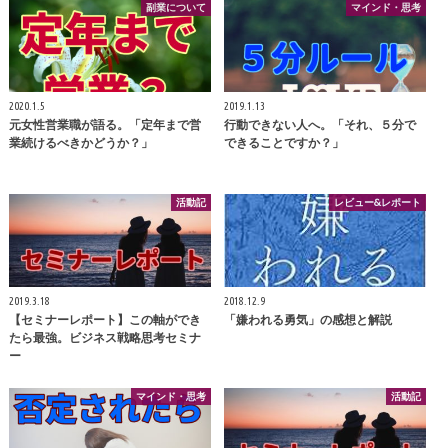
副業について
マインド・思考
2020.1.5
2019.1.13
元女性営業職が語る。「定年まで営
行動できない人へ。「それ、５分で
業続けるべきかどうか？」
できることですか？」
活動記
レビュー&レポート
2019.3.18
2018.12.9
【セミナーレポート】この軸ができ
「嫌われる勇気」の感想と解説
たら最強。ビジネス戦略思考セミナ
ー
マインド・思考
活動記