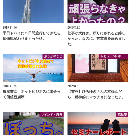
2019.11.16
2019.8.22
平日ドバイに５日間旅行してきたら
仕事が大好き。頼りにされると嬉し
価値観変わりまくった話。
かった。なのに、営業職を辞めまし
た。
ぷうかのこと
レビュー&レポート
2018.11.24
2019.8.9
履歴書⑤ ネットビジネスに出会っ
【書評】ひろゆきさんの本読んだ
て価値観崩壊
ら、精神的にマッチョになったよ。
マインド・思考
活動記