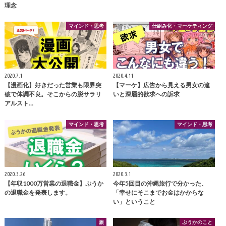
理念
マインド・思考
仕組み化・マーケティング
2020.7.1
2020.4.11
【漫画化】好きだった営業も限界突
【マーケ】広告から見える男女の違
破で体調不良。そこからの脱サラリ
いと深層的欲求への訴求
アルスト…
マインド・思考
マインド・思考
2020.3.26
2020.3.1
【年収1000万営業の退職金】ぷうか
今年5回目の沖縄旅行で分かった、
の退職金を発表します。
「幸せにそこまでお金はかからな
い」ということ
旅
ぷうかのこと