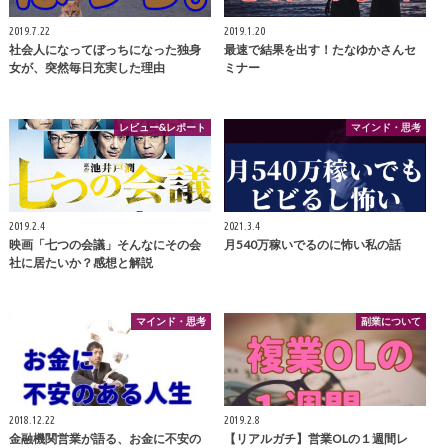
2019.7.22
2019.1.20
社会人になってぼっちになった独身
最速で結果を出す！たなゆかさんセ
女が、突然毎日充実した理由
ミナー
レビュー&レポート
マインド・思考
2019.2.4
2021.3.4
映画「七つの会議」そんなにその会
月540万稼いでるのに怖い私の話
社に居たいか？感想と解説
マインド・思考
副業について
2018.12.22
2019.2.8
金融機関営業が語る、お金に不安の
【リアルガチ】営業OLの１週間レ