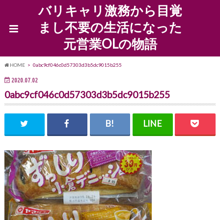
バリキャリ激務から目覚
まし不要の生活になった
元営業OLの物語
HOME
0abc9cf046c0d57303d3b5dc9015b255
2020.07.02
0abc9cf046c0d57303d3b5dc9015b255