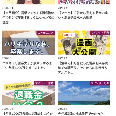
2020.7.14
2020.4.11
【自己紹介】営業マンから副業開始2
【マーケ】広告から見える男女の違
年で月540万稼げるようになった私の
いと深層的欲求への訴求
理念
ぷうかのこと
マインド・思考
2020.7.2
2020.7.1
バリキャリ営業女子が脱サラするま
【漫画化】好きだった営業も限界突
で。年収1000万を捨てました。
破で体調不良。そこからの脱サラリ
アルスト…
マインド・思考
マインド・思考
2020.3.26
2020.3.1
【年収1000万営業の退職金】ぷうか
今年5回目の沖縄旅行で分かった、