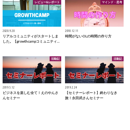
レビュー&レポート
マインド・思考
2020.9.20
2018.12.11
リアルコミュニティがスタートしま
時間がないOLの時間の作り方
した。【growthcampコミュニティ…
活動記
活動記
2019.5.12
2019.2.24
ビジネスを楽しむ全て！えのやんさ
【セミナーレポート】終わりなき
んセミナー
旅！永田武さんセミナー