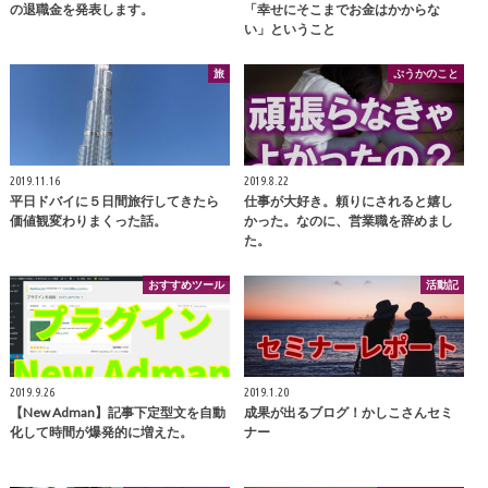
の退職金を発表します。
「幸せにそこまでお金はかからな
い」ということ
旅
ぷうかのこと
2019.11.16
2019.8.22
平日ドバイに５日間旅行してきたら
仕事が大好き。頼りにされると嬉し
価値観変わりまくった話。
かった。なのに、営業職を辞めまし
た。
おすすめツール
活動記
2019.9.26
2019.1.20
【New Adman】記事下定型文を自動
成果が出るブログ！かしこさんセミ
化して時間が爆発的に増えた。
ナー