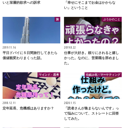
いと深層的欲求への訴求
「幸せにそこまでお金はかからな
い」ということ
旅
ぷうかのこと
2019.11.16
2019.8.22
平日ドバイに５日間旅行してきたら
仕事が大好き。頼りにされると嬉し
価値観変わりまくった話。
かった。なのに、営業職を辞めまし
た。
マインド・思考
仕組み化・マーケティング
2018.12.11
2020.1.15
定年延長、危機感はありますか？
「読者さんが集まらないんです」っ
て悩みについて、ストレートに回答
してみた。