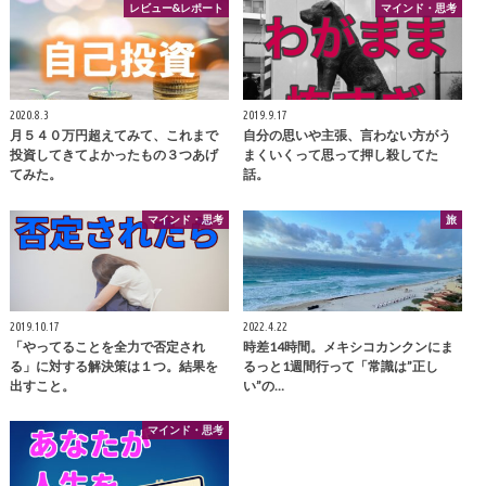
レビュー&レポート
マインド・思考
2020.8.3
2019.9.17
月５４０万円超えてみて、これまで
自分の思いや主張、言わない方がう
投資してきてよかったもの３つあげ
まくいくって思って押し殺してた
てみた。
話。
マインド・思考
旅
2019.10.17
2022.4.22
「やってることを全力で否定され
時差14時間。メキシコカンクンにま
る」に対する解決策は１つ。結果を
るっと1週間行って「常識は”正し
出すこと。
い”の…
マインド・思考