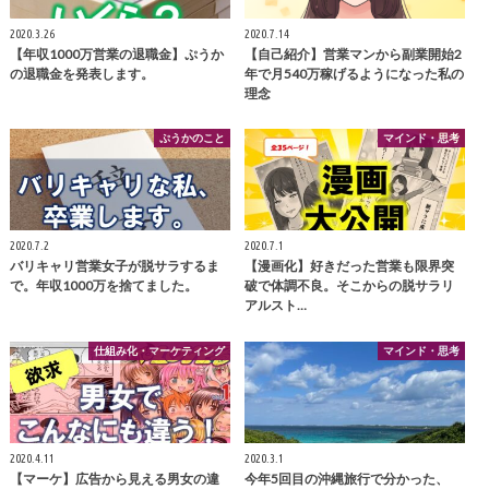
2020.3.26
2020.7.14
【年収1000万営業の退職金】ぷうか
【自己紹介】営業マンから副業開始2
の退職金を発表します。
年で月540万稼げるようになった私の
理念
ぷうかのこと
マインド・思考
2020.7.2
2020.7.1
バリキャリ営業女子が脱サラするま
【漫画化】好きだった営業も限界突
で。年収1000万を捨てました。
破で体調不良。そこからの脱サラリ
アルスト…
仕組み化・マーケティング
マインド・思考
2020.4.11
2020.3.1
【マーケ】広告から見える男女の違
今年5回目の沖縄旅行で分かった、