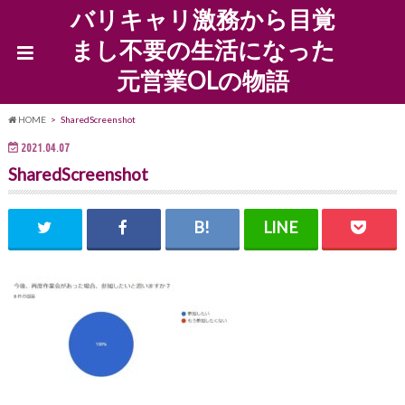
バリキャリ激務から目覚
まし不要の生活になった
元営業OLの物語
HOME
SharedScreenshot
2021.04.07
SharedScreenshot