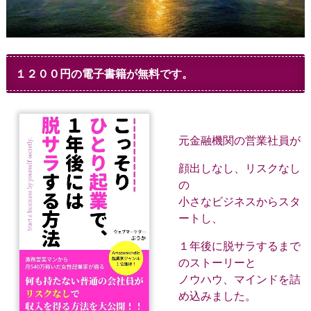
１２００円の電子書籍が無料です。
元金融機関の営業社員が
顔出しなし、リスクなし
の
小さなビジネスからスタ
ートし、
１年後に脱サラするまで
のストーリーと
ノウハウ、マインドを詰
め込みました。