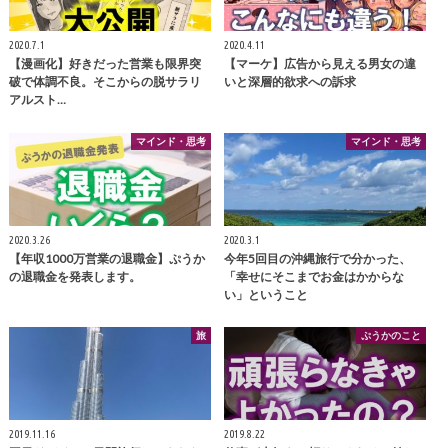
2020.7.1
2020.4.11
【漫画化】好きだった営業も限界突
【マーケ】広告から見える男女の違
破で体調不良。そこからの脱サラリ
いと深層的欲求への訴求
アルスト…
マインド・思考
マインド・思考
2020.3.26
2020.3.1
【年収1000万営業の退職金】ぷうか
今年5回目の沖縄旅行で分かった、
の退職金を発表します。
「幸せにそこまでお金はかからな
い」ということ
旅
ぷうかのこと
2019.11.16
2019.8.22