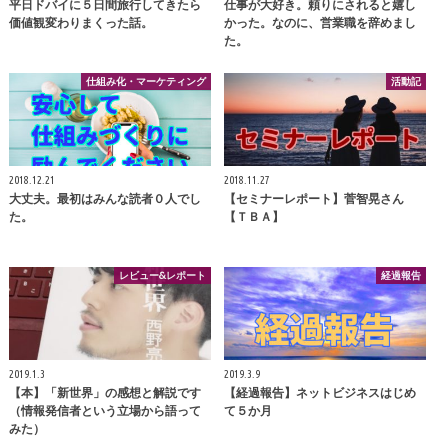
平日ドバイに５日間旅行してきたら
仕事が大好き。頼りにされると嬉し
価値観変わりまくった話。
かった。なのに、営業職を辞めまし
た。
仕組み化・マーケティング
活動記
2018.12.21
2018.11.27
大丈夫。最初はみんな読者０人でし
【セミナーレポート】菅智晃さん
た。
【ＴＢＡ】
レビュー&レポート
経過報告
2019.1.3
2019.3.9
【本】「新世界」の感想と解説です
【経過報告】ネットビジネスはじめ
（情報発信者という立場から語って
て５か月
みた）