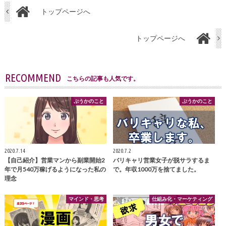
トップページへ
トップページへ
RECOMMEND
こちらの記事も人気です。
ぷうかのこと
ぷうかのこと
2020.7.14
2020.7.2
【自己紹介】営業マンから副業開始2
バリキャリ営業女子が脱サラするま
年で月540万稼げるようになった私の
で。年収1000万を捨てました。
理念
マインド・思考
仕組み化・マーケティング