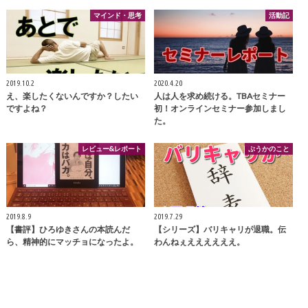
マインド・思考
活動記
2019.10.2
2020.4.20
え、楽したくないんですか？したい
人は人を求め続ける。TBAセミナー
ですよね？
初！オンラインセミナー参加しまし
た。
レビュー&レポート
ぷうかのこと
2019.8.9
2019.7.29
【書評】ひろゆきさんの本読んだ
【シリーズ】バリキャリが退職。伝
ら、精神的にマッチョになったよ。
わんねぇええええええ。